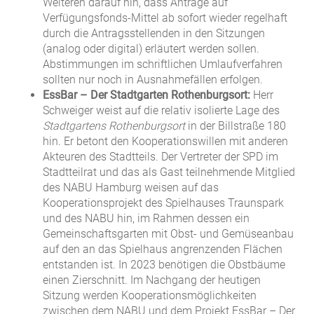
Weiteren darauf hin, dass Anträge auf
Verfügungsfonds-Mittel ab sofort wieder regelhaft
durch die Antragsstellenden in den Sitzungen
(analog oder digital) erläutert werden sollen.
Abstimmungen im schriftlichen Umlaufverfahren
sollten nur noch in Ausnahmefällen erfolgen.
EssBar – Der Stadtgarten Rothenburgsort:
Herr
Schweiger weist auf die relativ isolierte Lage des
Stadtgartens Rothenburgsort
in der Billstraße 180
hin. Er betont den Kooperationswillen mit anderen
Akteuren des Stadtteils. Der Vertreter der SPD im
Stadtteilrat und das als Gast teilnehmende Mitglied
des NABU Hamburg weisen auf das
Kooperationsprojekt des Spielhauses Traunspark
und des NABU hin, im Rahmen dessen ein
Gemeinschaftsgarten mit Obst- und Gemüseanbau
auf den an das Spielhaus angrenzenden Flächen
entstanden ist. In 2023 benötigen die Obstbäume
einen Zierschnitt. Im Nachgang der heutigen
Sitzung werden Kooperationsmöglichkeiten
zwischen dem NABU und dem Projekt EssBar – Der