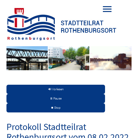
🔊 Vorlesen
⏸️ Pause
⏹️ Stop
Protokoll Stadtteilrat
Rothenburgsort vom 08.02.2022